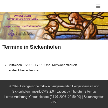
≡
Termine in Sickenhofen
Mittwoch 15:00 - 17:00 Uhr "Mittwochsfrauen"
in der Pfarrscheune
©
2026 Evangelische Ortskirchengemeinden Hergershausen und
Sickenhofen |
moziloCMS 2.0
| Layout by
Thorstn
|
Sitemap
Letzte Änderung:
Gottesdienste
(04.07.2026, 20:59:20) |
Seitenzugriffe:
2153